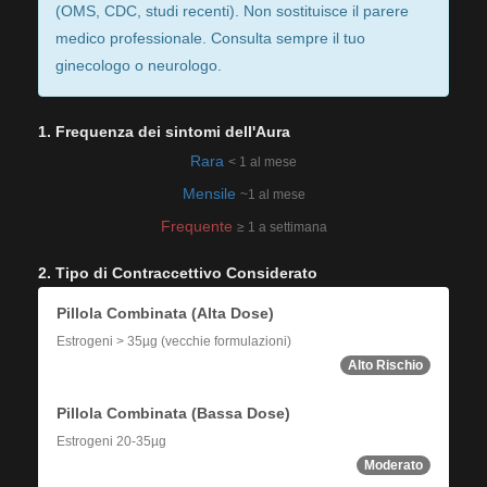
(OMS, CDC, studi recenti). Non sostituisce il parere
medico professionale. Consulta sempre il tuo
ginecologo o neurologo.
1. Frequenza dei sintomi dell'Aura
Rara
< 1 al mese
Mensile
~1 al mese
Frequente
≥ 1 a settimana
2. Tipo di Contraccettivo Considerato
Pillola Combinata (Alta Dose)
Estrogeni > 35µg (vecchie formulazioni)
Alto Rischio
Pillola Combinata (Bassa Dose)
Estrogeni 20-35µg
Moderato