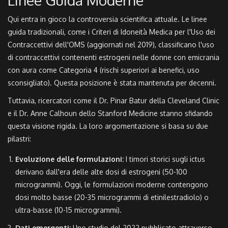
Linee Guida Moderne
Qui entra in gioco la controversia scientifica attuale. Le linee
guida tradizionali, come i Criteri di Idoneità Medica per l'Uso dei
Contraccettivi dell'OMS (aggiornati nel 2019), classificano l'uso
di contraccettivi contenenti estrogeni nelle donne con emicrania
con aura come Categoria 4 (rischi superiori ai benefici, uso
sconsigliato). Questa posizione è stata mantenuta per decenni.
Tuttavia, ricercatori come il Dr. Pinar Batur della Cleveland Clinic
e il Dr. Anne Calhoun dello Stanford Medicine stanno sfidando
questa visione rigida. La loro argomentazione si basa su due
pilastri:
Evoluzione delle formulazioni:
I timori storici sugli ictus
derivano dall'era delle alte dosi di estrogeni (50-100
microgrammi). Oggi, le formulazioni moderne contengono
dosi molto basse (20-35 microgrammi di etinilestradiolo) o
ultra-basse (10-15 microgrammi).
Dati emergenti:
Uno studio del 2022 pubblicato attraverso