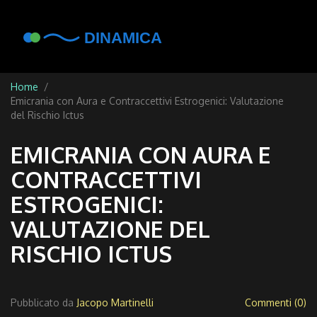
Home
Emicrania con Aura e Contraccettivi Estrogenici: Valutazione
del Rischio Ictus
EMICRANIA CON AURA E
CONTRACCETTIVI
ESTROGENICI:
VALUTAZIONE DEL
RISCHIO ICTUS
Pubblicato da
Jacopo Martinelli
Commenti (0)