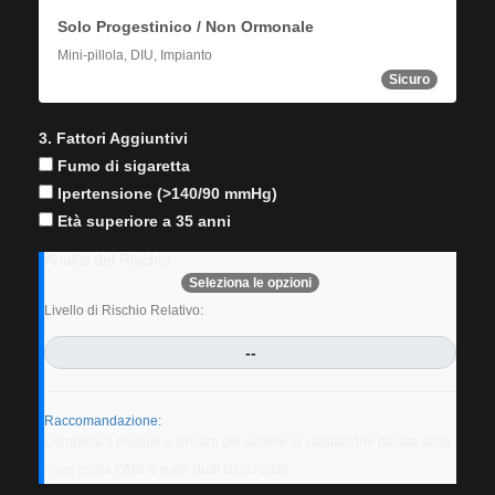
Solo Progestinico / Non Ormonale
Mini-pillola, DIU, Impianto
Sicuro
3. Fattori Aggiuntivi
Fumo di sigaretta
Ipertensione (>140/90 mmHg)
Età superiore a 35 anni
Analisi del Rischio
Seleziona le opzioni
Livello di Rischio Relativo:
--
Raccomandazione:
Completa il modulo a sinistra per vedere la valutazione basata sulle
linee guida OMS e sugli studi clinici citati.