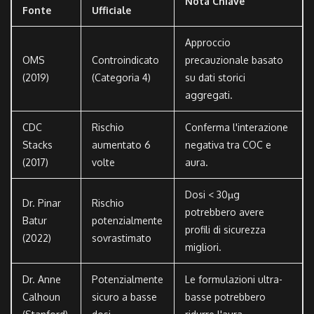
Nota Chiave
Fonte
Ufficiale
Approccio
OMS
Controindicato
precauzionale basato
(2019)
(Categoria 4)
su dati storici
aggregati.
CDC
Rischio
Conferma l'interazione
Stacks
aumentato 6
negativa tra COC e
(2017)
volte
aura.
Dosi < 30µg
Dr. Pinar
Rischio
potrebbero avere
Batur
potenzialmente
profili di sicurezza
(2022)
sovrastimato
migliori.
Dr. Anne
Potenzialmente
Le formulazioni ultra-
Calhoun
sicuro a basse
basse potrebbero