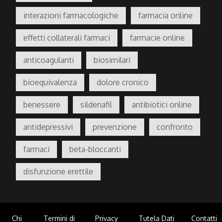
interazioni farmacologiche
farmacia online
effetti collaterali farmaci
farmacie online
anticoagulanti
biosimilari
bioequivalenza
dolore cronico
benessere
sildenafil
antibiotici online
antidepressivi
prevenzione
confronto
farmaci
beta-bloccanti
disfunzione erettile
Chi
Termini di
Privacy
Tutela Dati
Contatti