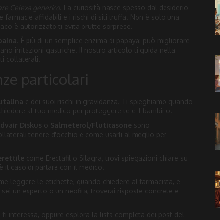
re Celexa generico
. La curiosità nasce spesso dal desiderio
e farmacie affidabili e i rischi di siti truffa. Non è solo una
aco è autorizzato ti evita brutte sorprese.
paina
. È più di un semplice enzima di papaya: può migliorare
o irritazioni gastriche. Il nostro articolo ti guida nella
i collaterali.
nze particolari
utalina
e dei suoi rischi in gravidanza. Ti spieghiamo quando
a chiedere al tuo medico per proteggere te e il bambino.
dvair Diskus
o
Salmeterol/Fluticasone
sono
llaterali tenere d'occhio e come usarli al meglio per
erettile
come Erectafil o Silagra, trovi spiegazioni chiare su
è il caso di parlare con il medico.
me leggere le etichette, quando chiedere al farmacista, e
sei un esperto o un neofita, troverai risposte concrete e
e ti interessa, oppure esplora la lista completa dei post del