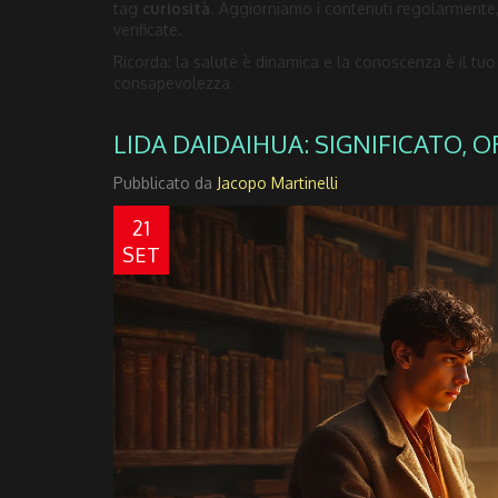
tag
curiosità
. Aggiorniamo i contenuti regolarmente, 
verificate.
Ricorda: la salute è dinamica e la conoscenza è il tuo
consapevolezza.
LIDA DAIDAIHUA: SIGNIFICATO, O
Pubblicato da
Jacopo Martinelli
21
SET