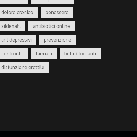
dolore cronico
benessere
sildenafil
antibiotici online
antidepressivi
prevenzione
confronto
farmaci
beta-bloccanti
disfunzione erettile