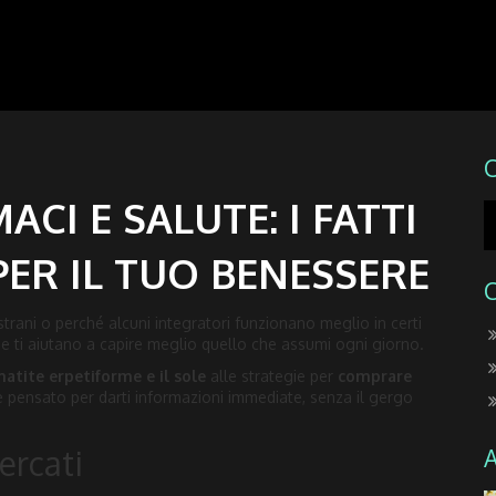
CI E SALUTE: I FATTI
PER IL TUO BENESSERE
trani o perché alcuni integratori funzionano meglio in certi
che ti aiutano a capire meglio quello che assumi ogni giorno.
atite erpetiforme e il sole
alle strategie per
comprare
è pensato per darti informazioni immediate, senza il gergo
ercati