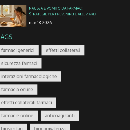
NAUSEA E VOMITO DA FARMACI:
STRATEGIE PER PREVENIRLI E ALLEVIARLI
mar 18 2026
TAGS
farmaci generici
effetti collaterali
sicurezza farmaci
interazioni farmacologiche
farmacia online
effetti collaterali farmaci
farmacie online
anticoagulanti
biosimilari
bioequivalenza