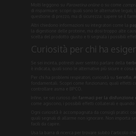
Molti leggono su
Paroxetina online
o su come
compra
di risparmiare: scopri quali sono le alternative legali, l
questione di prezzo, ma di sicurezza: sapere se il farm
Altri chiedono informazioni su integratori come la
pa
la digestione delle proteine, ma dosi troppo alte causan
scelta del prodotto giusto e ti segnala i possibili effett
Curiosità per chi ha esige
Se sei incinta, potresti aver sentito parlare della
terb
è indicata, quali sono le alternative più sicure e cos
Per chi ha problemi respiratori, curiosità su
Seroflo
,
A
fondamentali. Scopri come funzionano, quali effetti co
controllare asma e BPCO.
Infine, se sei curioso dei
farmaci per la disfunzione 
come agiscono, i possibili effetti collaterali e quando 
Ogni curiosità è accompagnata da consigli pratici: co
quali segnali di allarme non ignorare. Non importa se 
facili da capire.
Usa la barra di ricerca per trovare subito l'articolo ch