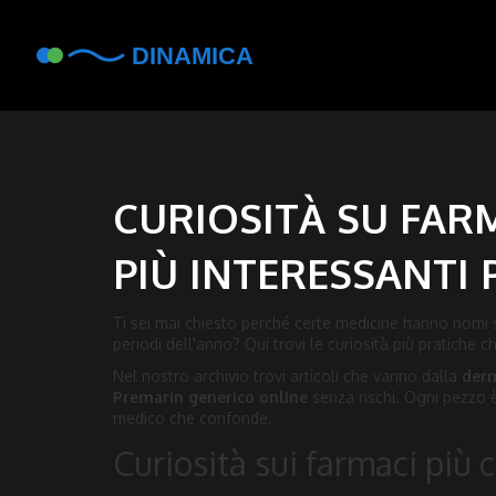
CURIOSITÀ SU FARMA
PIÙ INTERESSANTI 
Ti sei mai chiesto perché certe medicine hanno nomi s
periodi dell'anno? Qui trovi le curiosità più pratiche 
Nel nostro archivio trovi articoli che vanno dalla
derm
Premarin generico online
senza rischi. Ogni pezzo 
medico che confonde.
Curiosità sui farmaci più c