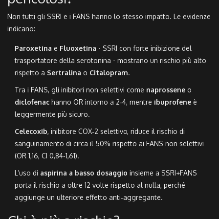
Non tutti gli SSRI e i FANS hanno lo stesso impatto. Le evidenze
indicano:
Paroxetina
e
Fluoxetina
- SSRI con forte inibizione del
trasportatore della serotonina - mostrano un rischio più alto
rispetto a
Sertralina
o
Citalopram
.
Tra i FANS, gli inibitori non selettivi come
naprossene
o
diclofenac
hanno OR intorno a 2‑4, mentre
ibuprofene
è
leggermente più sicuro.
Celecoxib
, inibitore COX‑2 selettivo, riduce il rischio di
sanguinamento di circa il 50% rispetto ai FANS non selettivi
(OR 1,16, CI 0,84‑1,61).
L’uso di
aspirina a basso dosaggio
insieme a SSRI+FANS
porta il rischio a oltre 12 volte rispetto al nulla, perché
aggiunge un ulteriore effetto anti‑aggregante.