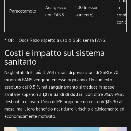
Prima s
Analgesico
1,00 (nessun
in
Paracetamolo
non FANS
aumento)
combin
con SS
* OR = Odds Ratio rispetto a uso di SSRI senza FANS.
Costi e impatto sul sistema
sanitario
Negli Stati Uniti, più di 264 milioni di prescrizioni di SSRI e 70
milioni di FANS vengono emesse ogni anno. Un aumento
assoluto del 0,5 % nel sanguinamento si traduce in spese
sanitarie superiori a
1,2 miliardi di dollari
, con oltre
800 milioni
destinati a ricoveri. L’uso di IPP aggiunge un costo di $15‑30 al
mese, ma il loro beneficio nel ridurre il rischio è clinicamente ed
economicamente motivato.