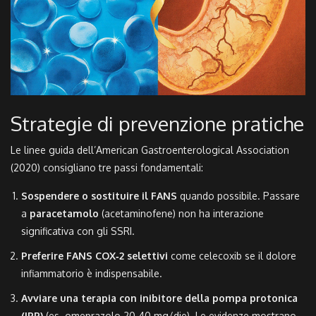
Strategie di prevenzione pratiche
Le linee guida dell’American Gastroenterological Association
(2020) consigliano tre passi fondamentali:
Sospendere o sostituire il FANS
quando possibile. Passare
a
paracetamolo
(acetaminofene) non ha interazione
significativa con gli SSRI.
Preferire FANS COX‑2 selettivi
come celecoxib se il dolore
infiammatorio è indispensabile.
Avviare una terapia con inibitore della pompa protonica
(IPP)
(es. omeprazolo 20‑40 mg/die). Le evidenze mostrano