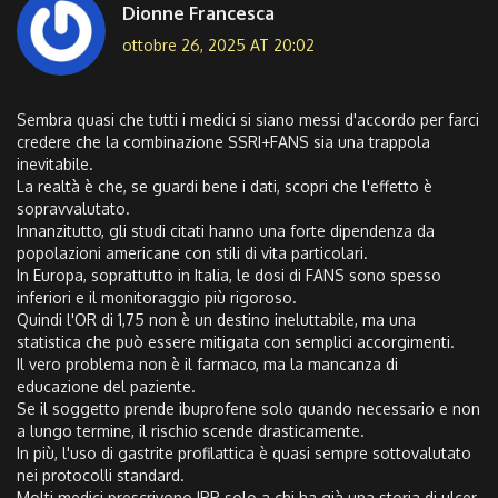
Dionne Francesca
ottobre 26, 2025 AT 20:02
Sembra quasi che tutti i medici si siano messi d'accordo per farci
credere che la combinazione SSRI+FANS sia una trappola
inevitabile.
La realtà è che, se guardi bene i dati, scopri che l'effetto è
sopravvalutato.
Innanzitutto, gli studi citati hanno una forte dipendenza da
popolazioni americane con stili di vita particolari.
In Europa, soprattutto in Italia, le dosi di FANS sono spesso
inferiori e il monitoraggio più rigoroso.
Quindi l'OR di 1,75 non è un destino ineluttabile, ma una
statistica che può essere mitigata con semplici accorgimenti.
Il vero problema non è il farmaco, ma la mancanza di
educazione del paziente.
Se il soggetto prende ibuprofene solo quando necessario e non
a lungo termine, il rischio scende drasticamente.
In più, l'uso di gastrite profilattica è quasi sempre sottovalutato
nei protocolli standard.
Molti medici prescrivono IPP solo a chi ha già una storia di ulcer,