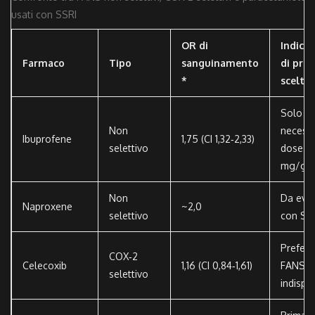
usati con SSRI
OR di
Indica
Farmaco
Tipo
sanguinamento
di pri
*
scelta
Solo s
Non
necessa
Ibuprofene
1,75 (CI 1,32‑2,33)
selettivo
dose ≤ 
mg/gio
Non
Da evit
Naproxene
~2,0
selettivo
con SS
Preferi
COX‑2
Celecoxib
1,16 (CI 0,84‑1,61)
FANS
selettivo
indispe