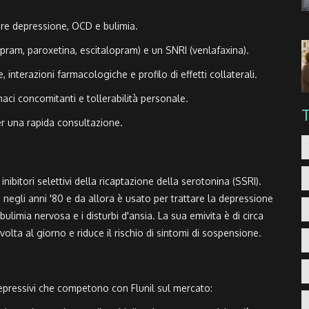
tare depressione, OCD e bulimia.
lopram, paroxetina, escitalopram) e un SNRI (venlafaxina).
, interazioni farmacologiche e profilo di effetti collaterali.
maci concomitanti e tollerabilità personale.
er una rapida consultazione.
nibitori selettivi della ricaptazione della serotonina (SSRI)
.
negli anni '80 e da allora è usato per trattare la depressione
limia nervosa e i disturbi d'ansia. La sua emivita è di circa
olta al giorno e riduce il rischio di sintomi di sospensione.
tidepressivi che competono con Flunil sul mercato: