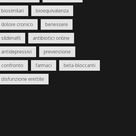
biosimilari
bioequivalenza
dolore cronico
benessere
sildenafil
antibiotici online
antidepressivi
prevenzione
confronto
farmaci
beta-bloccanti
disfunzione erettile