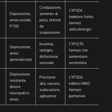
Costipazione,
CYP2D6
Depressione,
aumento di
(inibitore forte),
e
ansia sociale,
peso, sintomi
farmaci
PTSD
da
anticolinergici
sospensione
Insonnia,
CYP2C19,
Depressione,
vertigini,
farmaci che
ansia
disfunzione
aumentano
generalizzata
sessuale
serotonina
Depressione
Pressione
CYP2D6,
resistente,
alta, nausea,
inibitori MAO,
dolore
sudorazione,
farmaci
neuropatico,
agitazione
ipertensivi
ansia