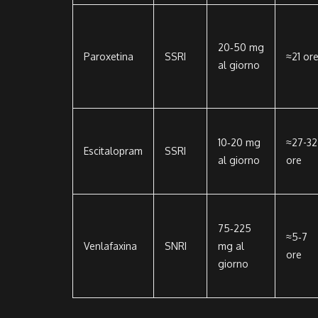
20‑50 mg
Paroxetina
SSRI
≈21 or
al giorno
10‑20 mg
≈27-32
Escitalopram
SSRI
al giorno
ore
75‑225
≈5‑7
Venlafaxina
SNRI
mg al
ore
giorno