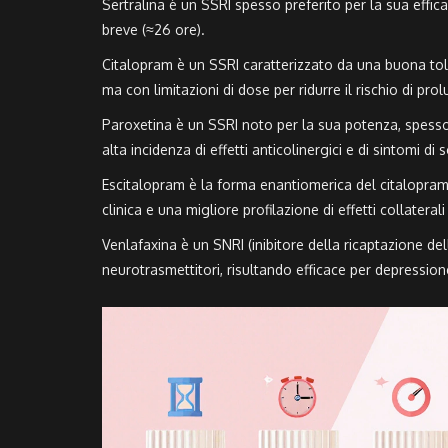
Sertralina
è un
SSRI
spesso preferito per la sua effica
breve (≈26 ore).
Citalopram
è un
SSRI
caratterizzato da una buona toller
ma con limitazioni di dose per ridurre il rischio di pr
Paroxetina
è un
SSRI
noto per la sua potenza, spesso 
alta incidenza di effetti anticolinergici e di sintomi di
Escitalopram
è la forma enantiomerica del citalopram
clinica e una migliore profilazione di effetti collatera
Venlafaxina
è un
SNRI
(inibitore della ricaptazione d
neurotrasmettitori, risultando efficace per depression