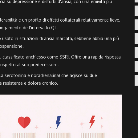
cia su depressione e disturbi d'ansia, con una emivita più
abilità e un profilo di effetti collaterali relativamente lieve,
olungamento dell'intervallo QT.
usato in situazioni di ansia marcata, sebbene abbia una più
 sospensione.
, classificato anch'esso come
SSRI
. Offre una rapida risposta
li rispetto al suo predecessore.
ella serotonina e noradrenalina) che agisce su due
e resistente e dolore cronico.