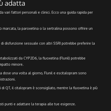
ù adatta
a vari fattori personali e clinici. Ecco una guida rapida per
to marcata, la paroxetina o la sertralina possono offrire un
 di disfunzione sessuale con altri SSRI potrebbe preferire la
tabolizzati da CYP2D6, la fluoxetina (Flunil) potrebbe
 impatto minore.
na dose una volta al giorno, Flunil e escitalopram sono
strazioni.
 di QT, il citalopram è sconsigliato, mentre la fluoxetina è più
i punti e adattare la terapia alle tue esigenze.