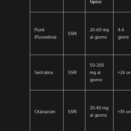
tipico
Flunil
20‑60 mg
4‑6
SSRI
(Fluoxetina)
al giorno
giorni
50‑200
Sertralina
SSRI
mg al
≈26 or
giorno
20‑40 mg
Citalopram
SSRI
≈35 or
al giorno