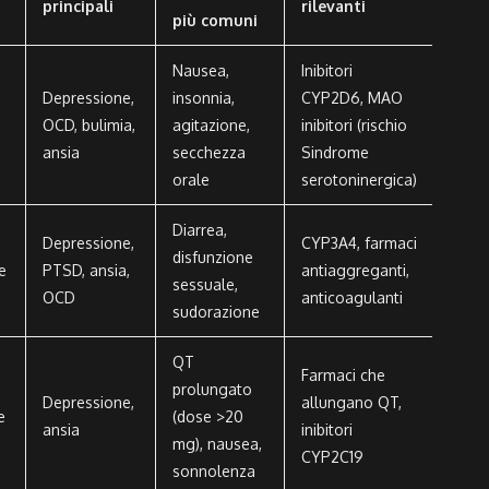
principali
rilevanti
più comuni
Nausea,
Inibitori
Depressione,
insonnia,
CYP2D6, MAO
OCD, bulimia,
agitazione,
inibitori (rischio
ansia
secchezza
Sindrome
orale
serotoninergica)
Diarrea,
Depressione,
CYP3A4, farmaci
disfunzione
e
PTSD, ansia,
antiaggreganti,
sessuale,
OCD
anticoagulanti
sudorazione
QT
Farmaci che
prolungato
Depressione,
allungano QT,
e
(dose >20
ansia
inibitori
mg), nausea,
CYP2C19
sonnolenza