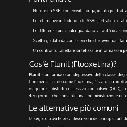
Flunil è un SSRI con emivita lunga, ideato per trat
Le alternative includono altri SSRI (sertralina, cita
Le differenze principali riguardano velocità di azione
Scelta guidata da condizioni cliniche, eventuali far
Un confronto tabellare sintetizza le informazioni p
Cos'è Flunil (Fluoxetina)?
Flunil
è
un farmaco antidepressivo della classe degli i
Commercializzato come fluoxetina, è stato introdotto 
maggiore, il disturbo ossessivo-compulsivo (OCD), la bu
4‑6 giorni, il che consente una somministrazione una v
Le alternative più comuni
Di seguito trovi le brevi descrizioni dei principali an