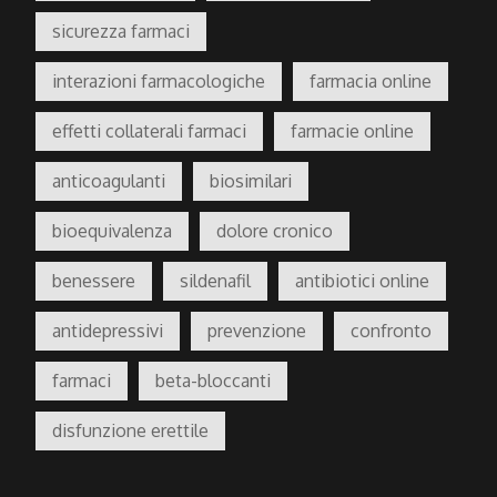
sicurezza farmaci
interazioni farmacologiche
farmacia online
effetti collaterali farmaci
farmacie online
anticoagulanti
biosimilari
bioequivalenza
dolore cronico
benessere
sildenafil
antibiotici online
antidepressivi
prevenzione
confronto
farmaci
beta-bloccanti
disfunzione erettile