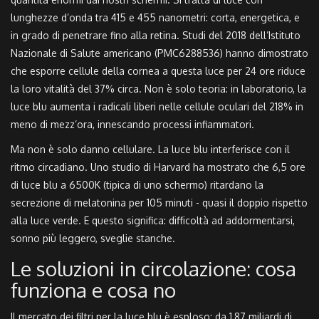
lunghezze d’onda tra 415 e 455 nanometri: corta, energetica, e
in grado di penetrare fino alla retina. Studi del 2018 dell’Istituto
Nazionale di Salute americano (PMC6288536) hanno dimostrato
che esporre cellule della cornea a questa luce per 24 ore riduce
la loro vitalità del 37% circa. Non è solo teoria: in laboratorio, la
luce blu aumenta i radicali liberi nelle cellule oculari del 218% in
meno di mezz’ora, innescando processi infiammatori.
Ma non è solo danno cellulare. La luce blu interferisce con il
ritmo circadiano. Uno studio di Harvard ha mostrato che 6,5 ore
di luce blu a 6500K (tipica di uno schermo) ritardano la
secrezione di melatonina per 105 minuti - quasi il doppio rispetto
alla luce verde. E questo significa: difficoltà ad addormentarsi,
sonno più leggero, sveglie stanche.
Le soluzioni in circolazione: cosa
funziona e cosa no
Il mercato dei filtri per la luce blu è esploso: da 1,87 miliardi di