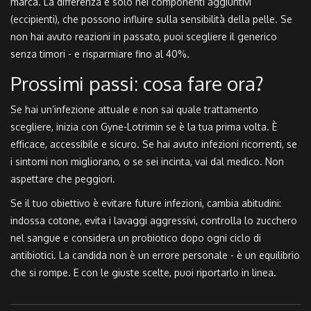
marca. La differenza è solo nei componenti aggiuntivi
(eccipienti), che possono influire sulla sensibilità della pelle. Se
non hai avuto reazioni in passato, puoi scegliere il generico
senza timori - e risparmiare fino al 40%.
Prossimi passi: cosa fare ora?
Se hai un’infezione attuale e non sai quale trattamento
scegliere, inizia con Gyne-Lotrimin se è la tua prima volta. È
efficace, accessibile e sicuro. Se hai avuto infezioni ricorrenti, se
i sintomi non migliorano, o se sei incinta, vai dal medico. Non
aspettare che peggiori.
Se il tuo obiettivo è evitare future infezioni, cambia abitudini:
indossa cotone, evita i lavaggi aggressivi, controlla lo zucchero
nel sangue e considera un probiotico dopo ogni ciclo di
antibiotici. La candida non è un errore personale - è un equilibrio
che si rompe. E con le giuste scelte, puoi riportarlo in linea.