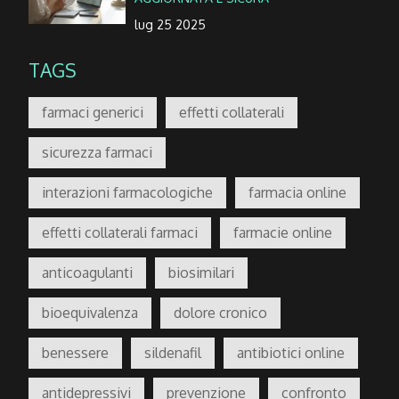
lug 25 2025
TAGS
farmaci generici
effetti collaterali
sicurezza farmaci
interazioni farmacologiche
farmacia online
effetti collaterali farmaci
farmacie online
anticoagulanti
biosimilari
bioequivalenza
dolore cronico
benessere
sildenafil
antibiotici online
antidepressivi
prevenzione
confronto