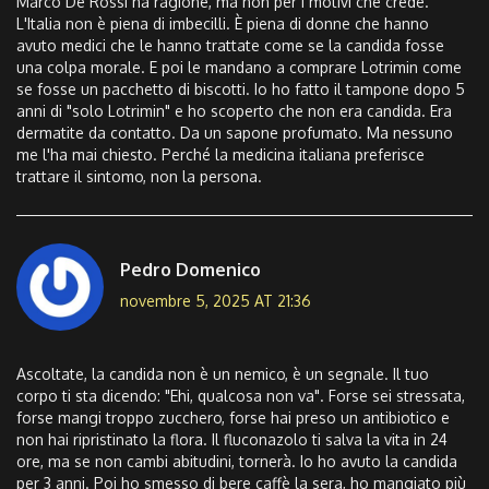
Marco De Rossi ha ragione, ma non per i motivi che crede.
L'Italia non è piena di imbecilli. È piena di donne che hanno
avuto medici che le hanno trattate come se la candida fosse
una colpa morale. E poi le mandano a comprare Lotrimin come
se fosse un pacchetto di biscotti. Io ho fatto il tampone dopo 5
anni di "solo Lotrimin" e ho scoperto che non era candida. Era
dermatite da contatto. Da un sapone profumato. Ma nessuno
me l'ha mai chiesto. Perché la medicina italiana preferisce
trattare il sintomo, non la persona.
Pedro Domenico
novembre 5, 2025 AT 21:36
Ascoltate, la candida non è un nemico, è un segnale. Il tuo
corpo ti sta dicendo: "Ehi, qualcosa non va". Forse sei stressata,
forse mangi troppo zucchero, forse hai preso un antibiotico e
non hai ripristinato la flora. Il fluconazolo ti salva la vita in 24
ore, ma se non cambi abitudini, tornerà. Io ho avuto la candida
per 3 anni. Poi ho smesso di bere caffè la sera, ho mangiato più