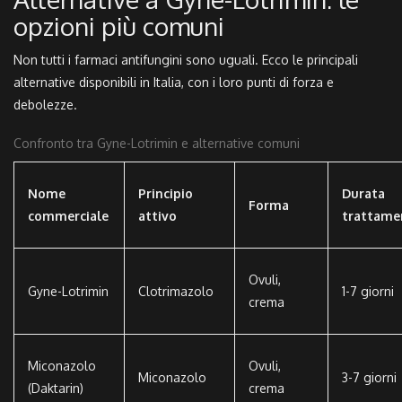
opzioni più comuni
Non tutti i farmaci antifungini sono uguali. Ecco le principali
alternative disponibili in Italia, con i loro punti di forza e
debolezze.
Confronto tra Gyne-Lotrimin e alternative comuni
Nome
Principio
Durata
Forma
commerciale
attivo
trattame
Ovuli,
Gyne-Lotrimin
Clotrimazolo
1-7 giorni
crema
Miconazolo
Ovuli,
Miconazolo
3-7 giorni
(Daktarin)
crema