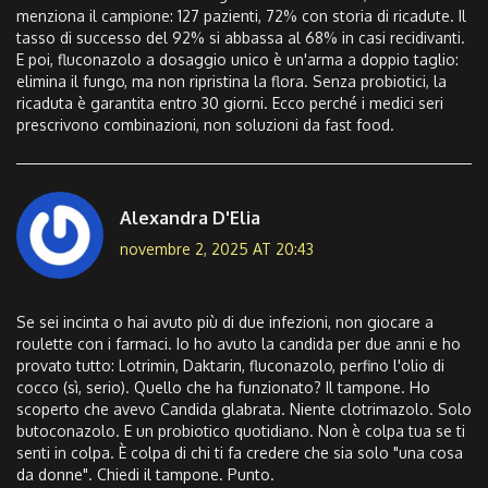
menziona il campione: 127 pazienti, 72% con storia di ricadute. Il
tasso di successo del 92% si abbassa al 68% in casi recidivanti.
E poi, fluconazolo a dosaggio unico è un'arma a doppio taglio:
elimina il fungo, ma non ripristina la flora. Senza probiotici, la
ricaduta è garantita entro 30 giorni. Ecco perché i medici seri
prescrivono combinazioni, non soluzioni da fast food.
Alexandra D'Elia
novembre 2, 2025 AT 20:43
Se sei incinta o hai avuto più di due infezioni, non giocare a
roulette con i farmaci. Io ho avuto la candida per due anni e ho
provato tutto: Lotrimin, Daktarin, fluconazolo, perfino l'olio di
cocco (sì, serio). Quello che ha funzionato? Il tampone. Ho
scoperto che avevo Candida glabrata. Niente clotrimazolo. Solo
butoconazolo. E un probiotico quotidiano. Non è colpa tua se ti
senti in colpa. È colpa di chi ti fa credere che sia solo "una cosa
da donne". Chiedi il tampone. Punto.