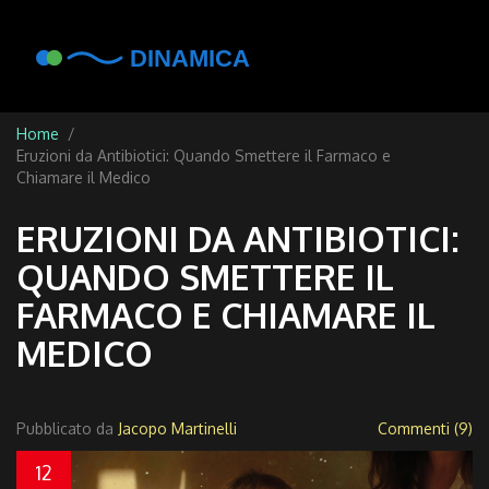
Home
Eruzioni da Antibiotici: Quando Smettere il Farmaco e
Chiamare il Medico
ERUZIONI DA ANTIBIOTICI:
QUANDO SMETTERE IL
FARMACO E CHIAMARE IL
MEDICO
Pubblicato da
Jacopo Martinelli
Commenti (9)
12