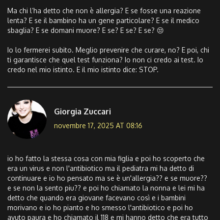
Ma chi l’ha detto che non è allergia? E se fosse una reazione
lenta? E se il bambino ha un gene particolare? E se il medico
sbaglia? E se domani muore? E se? E se? E se? 😒
Io lo fermerei subito. Meglio prevenire che curare, no? E poi, chi
ti garantisce che quel test funziona? Io non ci credo ai test. Io
credo nel mio istinto. E il mio istinto dice: STOP.
Giorgia Zuccari
novembre 17, 2025 AT 08:16
io ho fatto la stessa cosa con mia figlia e poi ho scoperto che
era un virus e non l'antibiotico ma il pediatra mi ha detto di
continuare e io ho pensato ma se è un'allergia?? e se muore??
e se non la sento piu?? e poi ho chiamato la nonna e lei mi ha
detto che quando era giovane facevano così e i bambini
morivano e io ho pianto e ho smesso l'antibiotico e poi ho
avuto paura e ho chiamato il 118 e mi hanno detto che era tutto