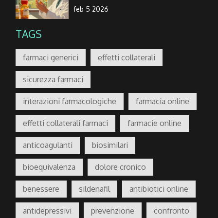
feb 5 2026
TAGS
farmaci generici
effetti collaterali
sicurezza farmaci
interazioni farmacologiche
farmacia online
effetti collaterali farmaci
farmacie online
anticoagulanti
biosimilari
bioequivalenza
dolore cronico
benessere
sildenafil
antibiotici online
antidepressivi
prevenzione
confronto