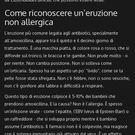
Come riconoscere un’eruzione
non allergica
L’eruzione più comune legata agli antibiotici, specialmente
all’amoxicillina, appare tra il quinto e il decimo giorno di
trattamento. È una macchia piatta, di colore rosa o rosso, che si
diffonde sul tronco, le braccia e le gambe. Non prude molto - o
per niente. Non cambia posizione. Non si solleva come
un’orticaria. Spesso ha un aspetto un po’ “livido”, come se la
pelle fosse stata sfregata. Non c’è febbre, non ci sono vesciche,
non c’è gonfiore alle labbra o difficoltà a respirare.
Questo tipo di eruzione colpisce il 5-10% dei bambini che
prendono amoxicillina. E la causa? Non è l’allergia. È spesso
un’infezione virale - come l’epatite, l’EBV (virus di Epstein-Barr) o
un raffreddore - che si sviluppa proprio mentre il bambino
assume l’antibiotico. Il farmaco non è il colpevole, ma reagisce
con il sistema immunitario già attivato dal virus. È un effetto