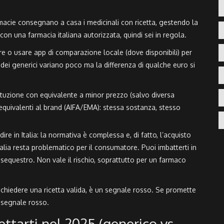
macie consegnano a casa i medicinali con ricetta, gestendo la
con una farmacia italiana autorizzata, quindi sei in regola.
are o usare app di comparazione locale (dove disponibili) per
 dei generici variano poco ma la differenza di qualche euro si
tituzione con equivalente a minor prezzo (salvo diversa
ioequivalenti al brand (AIFA/EMA): stessa sostanza, stesso
ire in Italia: la normativa è complessa e, di fatto, l’acquisto
Italia resta problematico per il consumatore. Puoi imbatterti in
 a sequestro. Non vale il rischio, soprattutto per un farmaco
richiedere una ricetta valida, è un segnale rosso. Se promette
 segnale rosso.
ettarti nel 2025 (generico vs