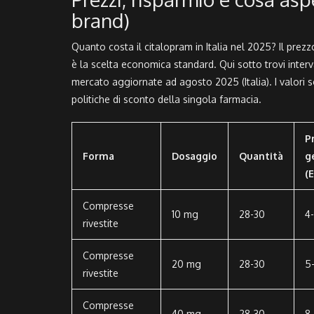
brand)
Quanto costa il citalopram in Italia nel 2025? Il pre
è la scelta economica standard. Qui sotto trovi intervall
mercato aggiornate ad agosto 2025 (Italia). I valori s
politiche di sconto della singola farmacia.
P
Forma
Dosaggio
Quantità
g
(
Compresse
10 mg
28-30
4
rivestite
Compresse
20 mg
28-30
5
rivestite
Compresse
40 mg
28-30
8-