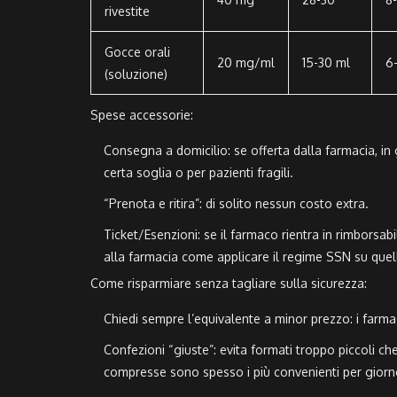
rivestite
Gocce orali
20 mg/ml
15-30 ml
6-
(soluzione)
Spese accessorie:
Consegna a domicilio: se offerta dalla farmacia, i
certa soglia o per pazienti fragili.
“Prenota e ritira”: di solito nessun costo extra.
Ticket/Esenzioni: se il farmaco rientra in rimborsabi
alla farmacia come applicare il regime SSN su quel
Come risparmiare senza tagliare sulla sicurezza:
Chiedi sempre l’equivalente a minor prezzo: i farmaci
Confezioni “giuste”: evita formati troppo piccoli ch
compresse sono spesso i più convenienti per giorn