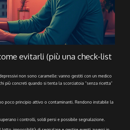
come evitarli (più una check-list
tidepressivi non sono caramelle: vanno gestiti con un medico
chi più concreti quando si tenta la scorciatoia “senza ricetta”
po poco principio attivo o contaminanti. Rendono instabile la
perano i controlli, soldi persi e possibile segnalazione.
lotto, impossibilità di segnalare e gestire eventi avversi in