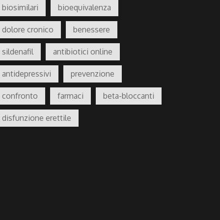
biosimilari
bioequivalenza
dolore cronico
benessere
sildenafil
antibiotici online
antidepressivi
prevenzione
confronto
farmaci
beta-bloccanti
disfunzione erettile