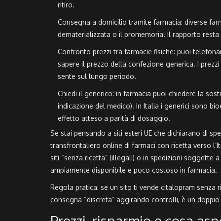
ritiro.
Consegna a domicilio tramite farmacia: diverse far
dematerializzata o il promemoria. Il rapporto resta 
Confronto prezzi tra farmacie fisiche: puoi telefon
sapere il prezzo della confezione generica. I prezzi
sente sul lungo periodo.
Chiedi il generico: in farmacia puoi chiedere la sos
indicazione del medico). In Italia i generici sono b
effetto atteso a parità di dosaggio.
Se stai pensando a siti esteri UE che dichiarano di sped
transfrontaliero online di farmaci con ricetta verso l’
siti “senza ricetta” (illegali) o in spedizioni soggette
ampiamente disponibile e poco costoso in farmacia.
Regola pratica: se un sito ti vende citalopram senza 
consegna “discreta” aggirando controlli, è un doppio
Prezzi, risparmio e cosa asp