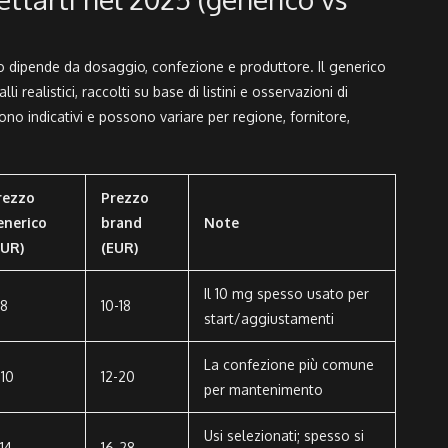
zzo dipende da dosaggio, confezione e produttore. Il generico
i realistici, raccolti su base di listini e osservazioni di
ono indicativi e possono variare per regione, fornitore,
rezzo
Prezzo
enerico
brand
Note
EUR)
(EUR)
Il 10 mg spesso usato per
-8
10-18
start/aggiustamenti
La confezione più comune
-10
12-20
per mantenimento
Usi selezionati; spesso si
14
16-28