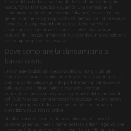
Il costo della clindamicina dipende da tre elementi principali:
marca, forma farmaceutica e quantità. Una confezione di
clindamicina originale (ad esempio Dalvance) costa più di una
generica, anche se il principio attivo è identico. Le compresse, le
capsule e le sospensioni hanno prezzi diversi perché la
produzione richiede processi specifici. Infine, più bottiglie
acquisti, più il prezzo unitario tende a scendere, ma attenzione a
non comprare più del necessario.
Dove comprare la clindamicina a
basso costo
Le farmacie tradizionali spesso applicano margini più alti
rispetto alle farmacie online autorizzate. Tuttavia non tutti i siti
web sono affidabili: scegli solo piattaforme con certificazione
italiana, ricetta digitale valida e recensioni verificate.
Confrontare i prezzi su più portali ti permette di trovare sconti
del 10‑20 % senza compromettere la sicurezza. Alcune catene
offrono programmi fedeltà o sconti per chi consegna più
prescrizioni nello stesso ordine.
Un altro trucco è chiedere al tuo medico di prescrivere la
versione generica. I medici hanno accesso a listini regionali che
spesso includono prezzi più bassi rispetto a quelli mostrati al