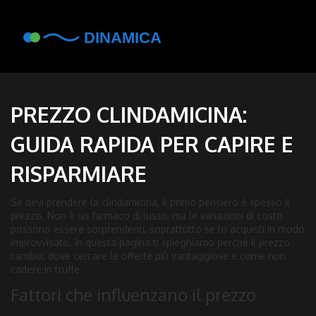
PREZZO CLINDAMICINA:
GUIDA RAPIDA PER CAPIRE E
RISPARMIARE
Se devi prendere la clindamicina, il primo pensiero è spesso il
prezzo. Non è un farmaco di lusso, ma le variazioni di costo
possono essere sorprendenti, soprattutto se lo acquisti in modo
improvvisato. In questa pagina ti spieghiamo perché il prezzo
cambia, dove cercare le offerte più vantaggiose e come non
cadere in truffe.
Fattori che influenzano il prezzo