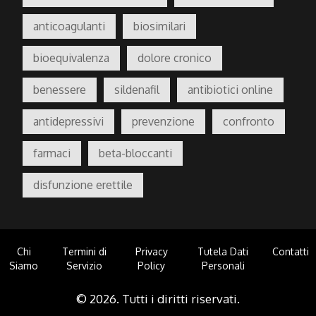
anticoagulanti
biosimilari
bioequivalenza
dolore cronico
benessere
sildenafil
antibiotici online
antidepressivi
prevenzione
confronto
farmaci
beta-bloccanti
disfunzione erettile
Chi
Termini di
Privacy
Tutela Dati
Contatti
Siamo
Servizio
Policy
Personali
© 2026. Tutti i diritti riservati.