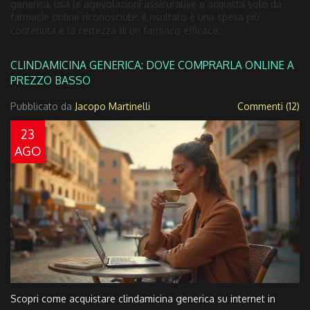
generica, usa le agevolazioni assicurative e acquista solo da
farmacie online riconosciute: il risultato è una spesa più
contenuta e la certezza di un farmaco efficace.
CLINDAMICINA GENERICA: DOVE COMPRARLA ONLINE A
PREZZO BASSO
Pubblicato da
Jacopo Martinelli
Commenti (12)
23
AGO
Scopri come acquistare clindamicina generica su internet in