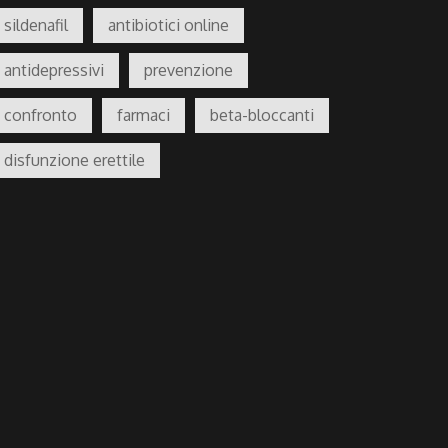
sildenafil
antibiotici online
antidepressivi
prevenzione
confronto
farmaci
beta-bloccanti
disfunzione erettile