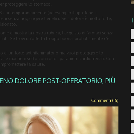
per proteggere lo stomaco.
ANS contemporaneamente (ad esempio ibuprofene +
reni senza aggiungere benefici. Se il dolore è molto forte,
isionato.
 Come dimostra la nostra rubrica, l’acquisto di farmaci senza
liati. Se trovi un’offerta troppo buona, probabilmente c’è
ogno di un forte antinfiammatorio ma vuoi proteggere lo
ta, e mantieni sotto controllo i parametri cardio‑renali. Con
compromettere la salute.
MENO DOLORE POST-OPERATORIO, PIÙ
Commenti (16)