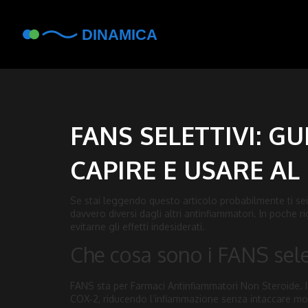
FANS SELETTIVI: G
CAPIRE E USARE AL
Se stai leggendo questo articolo probabilmente ti se
davvero diversi dagli altri antinfiammatori. In poch
evitarne gli effetti indesiderati.
Che cosa sono i FANS sele
FANS sta per Farmaci Antinfiammatori Non Steroide. 
COX‑2, riducendo l’infiammazione senza intaccare mo