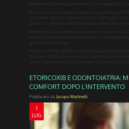
inibitore della pompa protonica (come omeprazolo) 
Un altro errore comune è quello di assumere più F
celecoxib). Questo aumenta il carico sul fegato e sui 
chiedi al medico un piano di terapia combinata superv
Infine, evita l’auto‑medicazione online senza ricetta.
controllo può esporre a prodotti falsi o dosaggi sbag
qualcosa che non va.
In sintesi, i FANS selettivi sono utili quando hai bis
stomaco. Usali solo se prescritti, rispetta dose e dura
questi accorgimenti potrai alleviare il dolore senza 
ETORICOXIB E ODONTOIATRIA: 
COMFORT DOPO L’INTERVENTO
Pubblicato da
Jacopo Martinelli
1
LUG