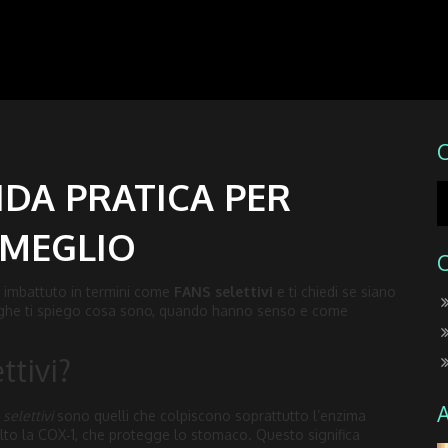
UIDA PRATICA PER
 MEGLIO
i imbattuto in termini come
FANS selettivi
e ti chiedi se siano
e righe ti spiego cosa sono, quando hanno senso e come
ttivi?
I
selettivi
sono quelli che colpiscono soprattutto l’enzima
lto la COX‑1, che protegge lo stomaco. Questo significa