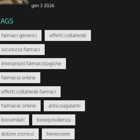
gen 3 2026
TAGS
farmaci generici
effetti collaterali
sicurezza farmaci
interazioni farmacologiche
farmacia online
effetti collaterali farmaci
farmacie online
anticoagulanti
biosimilari
bioequivalenza
dolore cronico
benessere