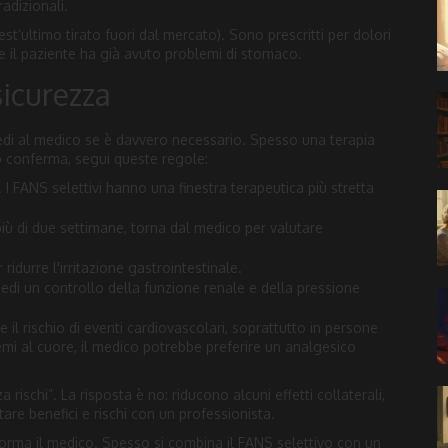
radizionali.
est’ultimo tirato fuori dal mercato). Sono prescritti per dolori
ove il paziente ha già avuto problemi di stomaco.
sicurezza
edi al medico se è davvero necessario. Spesso una terapia
o conferma, segui queste regole:
. I FANS selettivi hanno una finestra terapeutica più stretta
e più di due settimane, torna dal medico per valutare
 ridurre l'irritazione gastrointestinale.
hiedi un controllo della funzione renale e della pressione
l rischio di eventi cardiovascolari, soprattutto in persone
emi al cuore, il medico potrebbe preferire un analgesico
 rischi”. La risposta è no: riducono alcuni effetti collaterali,
are benefici e rischi con un professionista.
forma il medico. Spesso si combina il FANS selettivo con un