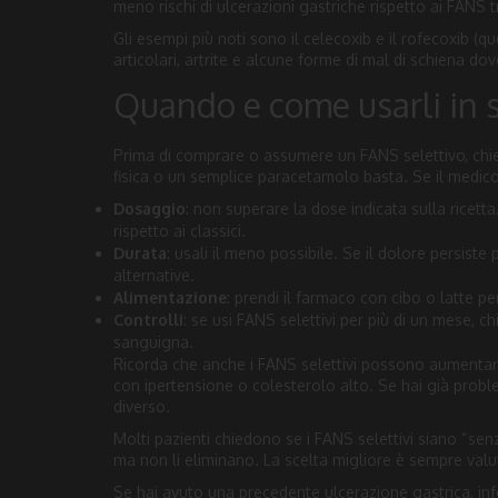
meno rischi di ulcerazioni gastriche rispetto ai FANS t
Gli esempi più noti sono il celecoxib e il rofecoxib (qu
articolari, artrite e alcune forme di mal di schiena d
Quando e come usarli in 
Prima di comprare o assumere un FANS selettivo, chi
fisica o un semplice paracetamolo basta. Se il medic
Dosaggio
: non superare la dose indicata sulla ricetta
rispetto ai classici.
Durata
: usali il meno possibile. Se il dolore persist
alternative.
Alimentazione
: prendi il farmaco con cibo o latte per
Controlli
: se usi FANS selettivi per più di un mese, c
sanguigna.
Ricorda che anche i FANS selettivi possono aumentare i
con ipertensione o colesterolo alto. Se hai già probl
diverso.
Molti pazienti chiedono se i FANS selettivi siano “senza
ma non li eliminano. La scelta migliore è sempre valut
Se hai avuto una precedente ulcerazione gastrica, in