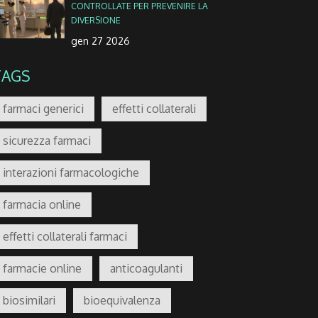
CONTROLLATE PER PREVENIRE LA
DIVERSIONE
gen 27 2026
TAGS
farmaci generici
effetti collaterali
sicurezza farmaci
interazioni farmacologiche
farmacia online
effetti collaterali farmaci
farmacie online
anticoagulanti
biosimilari
bioequivalenza