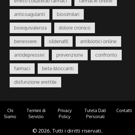
effetti collaterali farmaci
farmacie online
anticoagulanti
biosimilari
bioequivalenza
dolore cronico
benessere
sildenafil
antibiotici online
antidepressivi
prevenzione
confronto
farmaci
beta-bloccanti
disfunzione erettile
Chi
Termini di
Privacy
Tutela Dati
Contatti
Siamo
Servizio
Policy
Personali
© 2026. Tutti i diritti riservati.