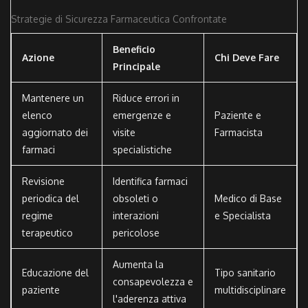
Strategie di Sicurezza Farmaceutica Confrontate
Beneficio
Azione
Chi Deve Fare
Principale
Mantenere un
Riduce errori in
elenco
emergenze e
Paziente e
aggiornato dei
visite
Farmacista
farmaci
specialistiche
Revisione
Identifica farmaci
periodica del
obsoleti o
Medico di Base
regime
interazioni
e Specialista
terapeutico
pericolose
Aumenta la
Educazione del
Tipo sanitario
consapevolezza e
paziente
multidisciplinare
l'aderenza attiva