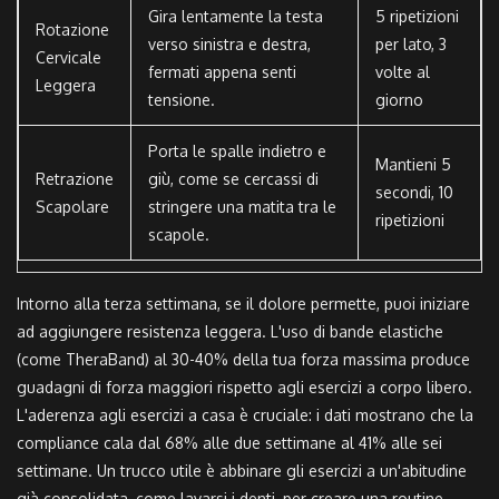
Gira lentamente la testa
5 ripetizioni
Rotazione
verso sinistra e destra,
per lato, 3
Cervicale
fermati appena senti
volte al
Leggera
tensione.
giorno
Porta le spalle indietro e
Mantieni 5
Retrazione
giù, come se cercassi di
secondi, 10
Scapolare
stringere una matita tra le
ripetizioni
scapole.
Intorno alla terza settimana, se il dolore permette, puoi iniziare
ad aggiungere resistenza leggera. L'uso di bande elastiche
(come TheraBand) al 30-40% della tua forza massima produce
guadagni di forza maggiori rispetto agli esercizi a corpo libero.
L'aderenza agli esercizi a casa è cruciale: i dati mostrano che la
compliance cala dal 68% alle due settimane al 41% alle sei
settimane. Un trucco utile è abbinare gli esercizi a un'abitudine
già consolidata, come lavarsi i denti, per creare una routine