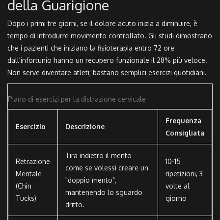
della Guarigione
Dopo i primi tre giorni, se il dolore acuto inizia a diminuire, è
tempo di introdurre movimento controllato. Gli studi dimostrano
che i pazienti che iniziano la fisioterapia entro 72 ore
dall'infortunio hanno un recupero funzionale il 28% più veloce.
Non serve diventare atleti; bastano semplici esercizi quotidiani.
Piano di esercizi per la distrazione cervicale
Frequenza
Esercizio
Descrizione
Consigliata
Tira indietro il mento
Retrazione
10-15
come se volessi creare un
Mentale
ripetizioni, 3
"doppio mento",
(Chin
volte al
mantenendo lo sguardo
Tucks)
giorno
dritto.