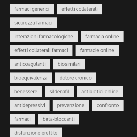
farmaci generici
effetti collaterali
sicurezza farmaci
interazioni farmacologiche
farmacia online
effetti collaterali farmaci
farmacie online
anticoagulanti
biosimilari
bioequivalenza
dolore cronico
benessere
sildenafil
antibiotici online
antidepressivi
prevenzione
confronto
farmaci
beta-bloccanti
disfunzione erettile