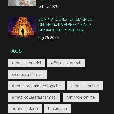
set 27 2025
COMPRARE CRESTOR GENERICO
ONLINE: GUIDA AI PREZZI E ALLE
FARMACIE SICURE NEL 2026
lug 25 2026
TAGS
farmaci generici
effetti collaterali
sicurezza farmaci
interazioni farmacologiche
farmacia online
effetti collaterali farmaci
farmacie online
anticoagulanti
biosimilari