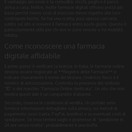
Il vantaggio più ovvio è la comodità: clicchi, paghi e il pacco
arriva a casa. Inoltre, molte farmacie digitali offrono prezzi più
bassi perché hanno costi di esercizio minori rispetto alle loro
controparti fisiche. Se hai una ricetta, puoi spesso caricarla
subito sul sito e ricevere il farmaco entro pochi giorni. Questo è
particolarmente utile per chi vive in zone remote o ha mobilità
ridotta.
Come riconoscere una farmacia
digitale affidabile
Il primo passo è verificare la licenza. In Italia, le farmacie online
devono essere registrate al **Registro delle Farmacie** e
indicare chiaramente il nome del titolare, l’indirizzo fisico e il
numero di autorizzazione. Controlla la presenza del simbolo
“©” o del marchio “Farmacia Online Verificata”. Un sito che non
mostra questi dati è un campanello d’allarme.
Secondo, osserva le condizioni di vendita. Un portale serio
fornisce informazioni dettagliate sulla privacy, sui metodi di
pagamento sicuri (carta, PayPal, bonifico) e su eventuali costi di
spedizione. Se trovi termini vaghi o promesse di “spedizione in
24 ore senza ricetta”, probabilmente è una truffa.