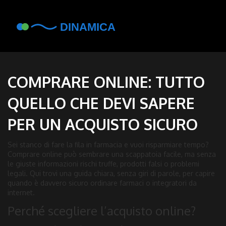
COMPRARE ONLINE: TUTTO
QUELLO CHE DEVI SAPERE
PER UN ACQUISTO SICURO
Sei stanco di fare la fila in farmacia e vuoi risparmiare tempo?
Comprare online può sembrare una scappatoia facile, ma senza
le giuste informazioni rischi truffe, prodotti falsi o problemi
legali. Qui trovi una guida chiara, senza giri di parole, per capire
quando è davvero sicuro ordinare farmaci o integratori da
internet.
Perché scegliere l’acquisto online?