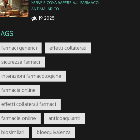
SERVE E COSA SAPERE SUL FARMACO
ANTIMALARICO
giu 19 2025
TAGS
farmaci generici
effetti collaterali
sicurezza farmaci
interazioni farmacologiche
farmacia online
effetti collaterali farmaci
farmacie online
anticoagulanti
biosimilari
bioequivalenza