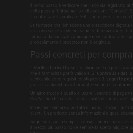
Il primo passo è verificare che il sito sia registrato al
nella pagina “Chi siamo” o nella sezione “Contatti”. S
è controllare il certificato SSL (l’url deve iniziare co
Le farmacie che richiedono una prescrizione digitale 
esistono scuse valide per vendere farmaci soggetti a 
farmaco da banco, è comunque utile confrontare il pre
probabilmente il prodotto non è originale.
Passi concreti per compra
1.
Verifica la ricetta
: se il medicinale è da prescrizion
che il farmacista potrà validare. 2.
Controlla i dati 
verificabile sono requisiti obbligatori. 3.
Leggi le pol
possibilità di restituire il prodotto se non è conforme.
Un altro trucco è quello di usare il servizio di pagam
PayPal, perché così hai la possibilità di contestare l’
Infine, tieni sempre a portata di mano il foglio illustra
clienti. Un prodotto senza informazioni è quasi sicur
Seguendo questi semplici consigli, puoi risparmiare t
il prezzo più basso non è sempre la scelta migliore qu
tutto.