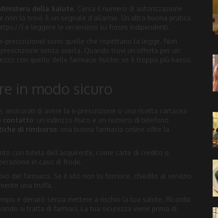
Ministero della Salute
. Cerca il numero di autorizzazione
e non lo trovi, è un segnale d’allarme. Un’altra buona pratica
n https://) e leggere le recensioni su forum indipendenti.
(e‑prescrizione) sono quelle che rispettano la legge. Non
prescrizione senza averla. Quando trovi un’offerta per un
zzo con quello delle farmacie fisiche: se è troppo più basso,
re in modo sicuro
e, assicurati di avere la e‑prescrizione o una ricetta cartacea
di contatto
: un indirizzo fisico e un numero di telefono
itiche di rimborso
: una buona farmacia online offre la
ento con tutela dell’acquirente, come carte di credito o
operazione in caso di frode.
tivo del farmaco. Se il sito non lo fornisce, chiedilo al servizio
amente una truffa.
empo e denaro senza mettere a rischio la tua salute. Ricorda:
ando si tratta di farmaci. La tua sicurezza viene prima di