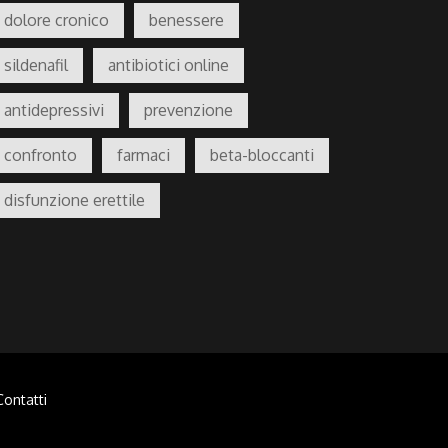
dolore cronico
benessere
sildenafil
antibiotici online
antidepressivi
prevenzione
confronto
farmaci
beta-bloccanti
disfunzione erettile
Contatti