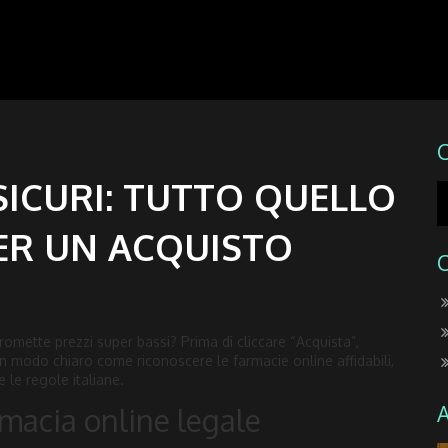
ICURI: TUTTO QUELLO
PER UN ACQUISTO
romette prezzi super bassi? Prima di cliccare “Acquista”,
in modo chiaro come riconoscere le farmacie online affidabili,
 le regole italiane.
macia online legale