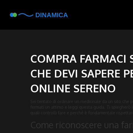
COMPRA FARMACI S
CHE DEVI SAPERE 
ONLINE SERENO
Sei tentato di ordinare un medicinale da un sito che p
fermati un attimo e leggi questa guida. Ti spiegherò 
quali controlli fare e perché è fondamentale rispettare
Come riconoscere una far