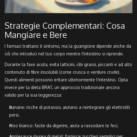
Strategie Complementari: Cosa
Mangiare e Bere
I farmaci trattano il sintomo, ma la guarigione dipende anche da
ciò che introduci nel tuo corpo mentre l'intestino si riprende.
Durante la fase acuta, evita latticini, cibi grassi, piccanti e ad alto
contenuto di fibre insolubili (come crusca o verdure crude).
Questi alimenti possono irritare ulteriormente l'intestino. Opta
invece per la dieta BRAT, un approccio tradizionale ancora
valido per la sua leggerezza:
B
anane: ricche di potassio, aiutano a reintegrare gli elettroliti
persi.
R
iso bianco: facile da digerire, aiuta a rassodare le feci.
A
pplesauce (purea di mela): fornisce zuccheri semplici per