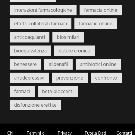
interazioni farmacologiche
farmacia online
effetti collaterali farmaci
farmacie online
anticoagulanti
biosimilari
bioequivalenza
dolore cronico
benessere
sildenafil
antibiotici online
antidepressivi
prevenzione
confronto
farmaci
beta-bloccanti
disfunzione erettile
Chi
Termini di
Privacy
Tutela Dati
Contatti