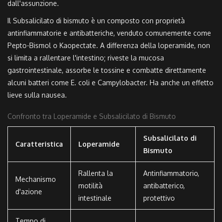
dall'assunzione.
Il
Subsalicilato di bismuto
è
un composto con proprietà
antinfiammatorie e antibatteriche
, venduto comunemente come
Pepto-Bismol o Kaopectate. A differenza della loperamide, non
si limita a rallentare l'intestino; riveste la mucosa
gastrointestinale, assorbe le tossine e combatte direttamente
alcuni batteri come E. coli e Campylobacter. Ha anche un effetto
lieve sulla nausea.
Confronto tra Loperamide e Subsalicilato di Bismuto
Subsalicilato di
Caratteristica
Loperamide
Bismuto
Rallenta la
Antinfiammatorio,
Mechanismo
motilità
antibatterico,
d'azione
intestinale
protettivo
Tempo di