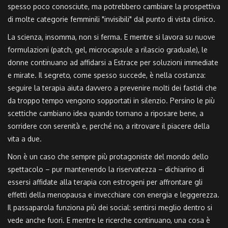
spesso poco conosciute, ma potrebbero cambiare la prospettiva
di molte categorie femminili "invisibili" dal punto di vista clinico.
La scienza, insomma, non si ferma. E mentre si lavora su nuove
formulazioni (patch, gel, microcapsule a rilascio graduale), le
donne continuano ad affidarsi a Estrace per soluzioni immediate
e mirate. Il segreto, come spesso succede, è nella costanza:
seguire la terapia aiuta davvero a prevenire molti dei fastidi che
da troppo tempo vengono sopportati in silenzio. Persino le più
scettiche cambiano idea quando tornano a riposare bene, a
sorridere con serenità e, perché no, a ritrovare il piacere della
vita a due.
Non è un caso che sempre più protagoniste del mondo dello
spettacolo – pur mantenendo la riservatezza – dichiarino di
essersi affidate alla terapia con estrogeni per affrontare gli
effetti della menopausa e invecchiare con energia e leggerezza.
Il passaparola funziona più dei social: sentirsi meglio dentro si
vede anche fuori. E mentre le ricerche continuano, una cosa è