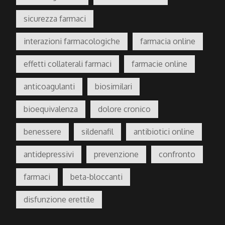
sicurezza farmaci
interazioni farmacologiche
farmacia online
effetti collaterali farmaci
farmacie online
anticoagulanti
biosimilari
bioequivalenza
dolore cronico
benessere
sildenafil
antibiotici online
antidepressivi
prevenzione
confronto
farmaci
beta-bloccanti
disfunzione erettile