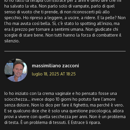
Io ho fatto la terapia con Estrace per 2 anni e devo dire che mi
ha salvato la vita. Non parlo solo di vampate, parlo di quel
senso di vuoto che ti prende, di non riconoscerti più allo
specchio. Ho ripreso a leggere, a uscire, a ridere. E la pelle? Non
l’ho mai avuta così bella. Sì, c’è stato lo spotting all’inizio, ma
era il prezzo per tornare a sentirmi umana. Non giudicate chi
sceglie di stare bene. Non tutti hanno la forza di combattere il
silenzio.
massimiliano zacconi
luglio 18, 2025 AT 18:25
Io ho iniziato con la crema vaginale e ho pensato fosse una
sciocchezza... invece dopo 10 giorni ho potuto fare l’amore
senza dolore. Non lo dico per fare il fighetto, ma perché è vero.
E se qualcuno dice che è solo una questione psicologica, allora
provi a vivere con quella secchezza per anni. Non è un problema
di testa. È un problema di tessuti. E Estrace li ripara.