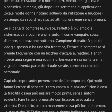
dei tessuti e ristabilisce il normale pH. Sembra magia, ma è
biochimica. In media, già dopo una settimana di applicazione
locale molte donne notano sollievo da irritazione e bruciore -
un tempo da record rispetto ad altri tipi di creme senza ormoni.
Se si parla di compresse, invece, l’effetto è più ampio e
sistemico: va a coprire anche sintomi come vampate, sbalzi
d’umore, sudorazione notturna. Campione di praticità: per chi
viaggia spesso o ha una vita frenetica, Estrace in compresse si
prende facilmente con un bicchier d’acqua al mattino. Per chi
invece ama seguire una routine di benessere intima, la crema
vaginale diventa parte del rituale serale, come una coccola
personale.
Capitolo importante: prevenzione dell’osteoporosi. Qui molti
fanno l’errore di pensare “tanto capita alle anziane”. Non è così:
la fragilità ossea può iniziare molto prima, senza sintomi
evidenti. Fare terapia ormonale con Estrace, associata a
vitamina D e calcio, aiuta a mantenere ossa più forti nel tempo.
Le statistiche 2023 rivelano che le donne italiane che seguono